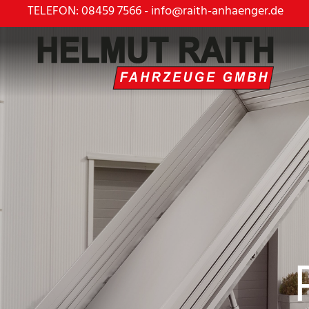
TELEFON: 08459 7566
-
info@raith-anhaenger.de