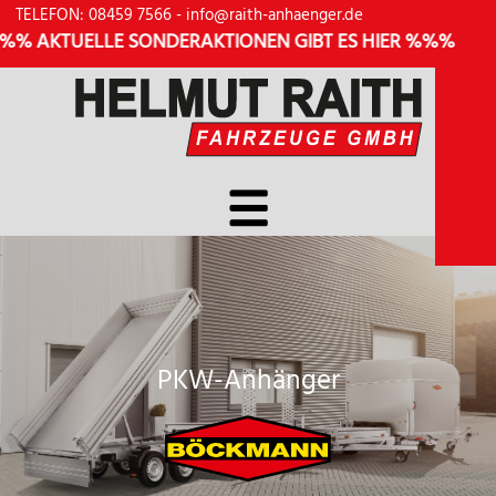
TELEFON: 08459 7566
-
info@raith-anhaenger.de
AKTUELLE SONDERAKTIONEN GIBT ES HIER %%%
PKW-Anhänger