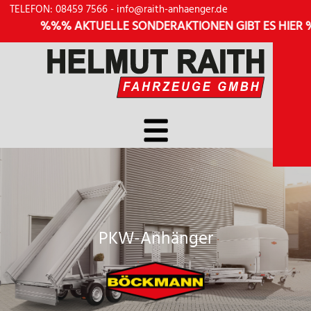
TELEFON: 08459 7566
-
info@raith-anhaenger.de
%%% AKTUELLE SONDERAKTIONEN GIBT ES HIER %
PKW-Anhänger