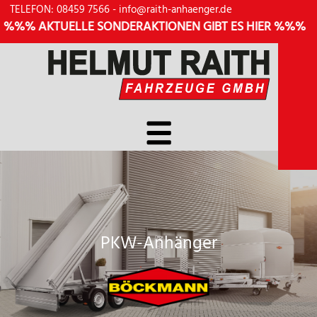
TELEFON: 08459 7566
-
info@raith-anhaenger.de
% AKTUELLE SONDERAKTIONEN GIBT ES HIER %%%
PKW-Anhänger